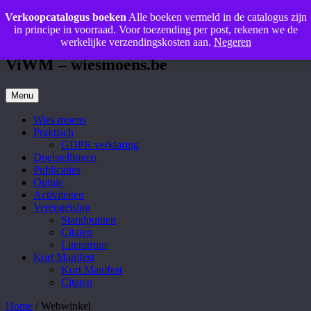
Verkoopcatalogus boeken
Alle boeken vermeld in de catalogus zijn
Ga
Vormingsinstituut Wies Moens
in principe in voorraad. Voor toezending per post, rekenen we de
naar
werkelijke verzendingskosten aan.
Negeren
de
inhoud
ViWM – wiesmoens.be
Menu
Wies moens
Praktisch
GDPR verklaring
Doelstellingen
Publicaties
Opinie
Activiteiten
Verengelsing
Standpunten
Citaten
Literatruur
Kort Manifest
Kort Manifest
Citaten
Home
/ Webwinkel